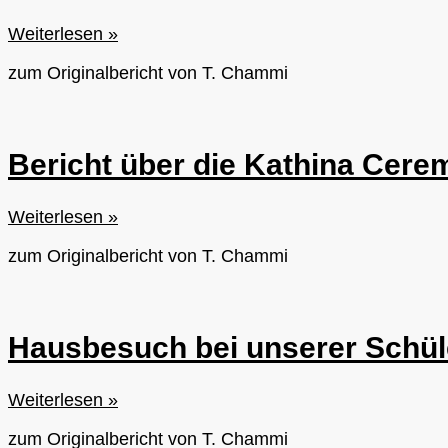
Fahrt
Weiterlesen »
zur
zum Originalbericht von T. Chammi
Buchmesse
Bericht über die Kathina Cer
Bericht
Weiterlesen »
über
zum Originalbericht von T. Chammi
die
Kathina
Ceremony
Hausbesuch bei unserer Schül
Hausbesuch
Weiterlesen »
bei
zum Originalbericht von T. Chammi
unserer