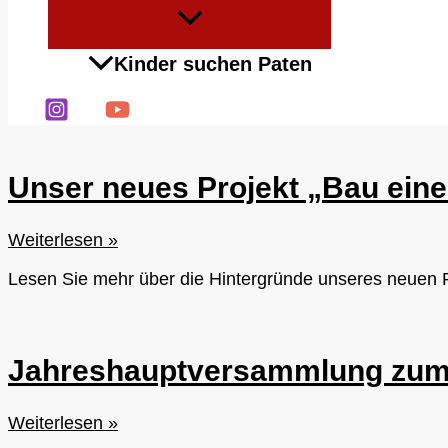
Menü
umschalten
Kinder suchen Paten
Unser neues Projekt „Bau eine
Unser
Weiterlesen »
neues
Lesen Sie mehr über die Hintergründe unseres neuen P
Projekt
„Bau
eines
Küchenhauses
Jahreshauptversammlung zum 
für
unsere
Patenkinder“
Jahreshauptversammlung
Weiterlesen »
ist
zum