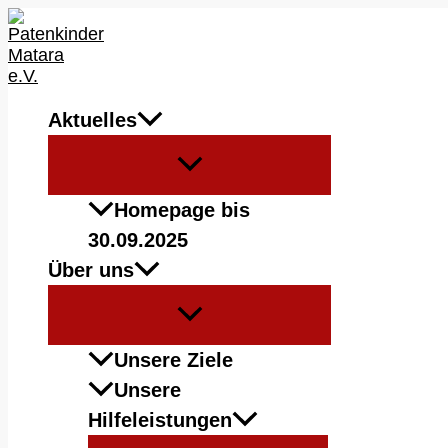
Zum
Inhalt
springen
Aktuelles
Menü
umschalten
Homepage bis
30.09.2025
Über uns
Menü
umschalten
Unsere Ziele
Unsere
Hilfeleistungen