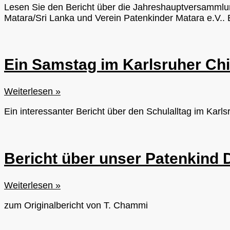
am
Lesen Sie den Bericht über die Jahreshauptversammlun
20-
Start
Matara/Sri Lanka und Verein Patenkinder Matara e.V..
jährigen
Jubiläum
Ein Samstag im Karlsruher Chi
Ein
Weiterlesen »
Samstag
Ein interessanter Bericht über den Schulalltag im Karlsr
im
Karlsruher
Children
Center
Bericht über unser Patenkind 
(KCC)
Bericht
Weiterlesen »
über
zum Originalbericht von T. Chammi
unser
Patenkind
D.K.T.