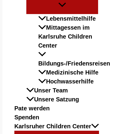
Menü
umschalten
Lebensmittelhilfe
Mittagessen im
Karlsruhe Children
Center
Bildungs-/Friedensreisen
Medizinische Hilfe
Hochwasserhilfe
Unser Team
Unsere Satzung
Pate werden
Spenden
Karlsruher Children Center