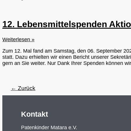
Schülerin
Ovindi
KSP
12. Lebensmittelspenden Akti
611
12.
Weiterlesen »
Lebensmittelspenden
Zum 12. Mal fand am Samstag, den 06. September 2025 
Aktion
statt. Dazu erhielten wir einen Bericht unserer Sekret
gern an Sie weiter. Nur Dank Ihrer Spenden können wir d
←
Zurück
Kontakt
Patenkinder Matara e.V.