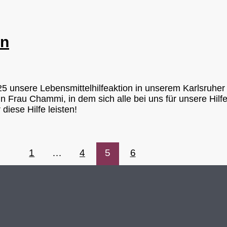
on
unsere Lebensmittelhilfeaktion in unserem Karlsruher 
ärin Frau Chammi, in dem sich alle bei uns für unsere Hi
iese Hilfe leisten!
1
…
4
5
6