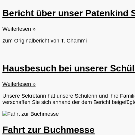
Yomal
Bericht über unser Patenkind
KSP
209
Bericht
Weiterlesen »
über
zum Originalbericht von T. Chammi
unser
Patenkind
Shanika
KSP
Hausbesuch bei unserer Schül
293
Hausbesuch
Weiterlesen »
bei
Unsere Sekretärin hat unsere Schülerin und ihre Famil
unserer
verschaffen Sie sich anhand der dem Bericht beigefügt
Schülerin
Dewduni
KSP
604
Fahrt zur Buchmesse