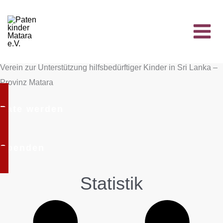
Zum
Inhalt
springen
Main
Patenkinder Matara e.V.
Men
Verein zur Unterstützung hilfsbedürftiger Kinder in Sri Lanka –
Provinz Matara
Pate werden
Spenden
Statistik