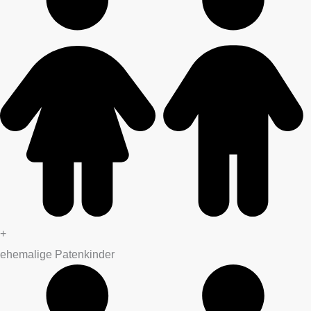
+
ehemalige Patenkinder