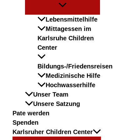
Menü
umschalten
Lebensmittelhilfe
Mittagessen im
Karlsruhe Children
Center
Bildungs-/Friedensreisen
Medizinische Hilfe
Hochwasserhilfe
Unser Team
Unsere Satzung
Pate werden
Spenden
Karlsruher Children Center