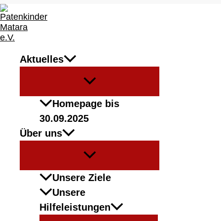
Zum
Inhalt
springen
Aktuelles
Patenkinder Matara e.V.
Menü
umschalten
Verein zur Unterstützung hilfsbed
Homepage bis
30.09.2025
Pate werden
Über uns
Menü
Spenden
umschalten
Unsere Ziele
Unsere
Hilfeleistungen